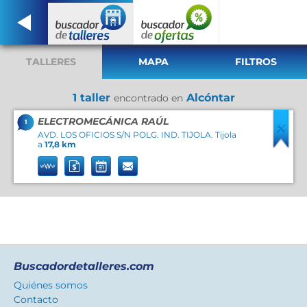
TALLERES
MAPA
FILTROS
1 taller
Alcóntar
encontrado en
ELECTROMECÁNICA RAÚL
1
AVD. LOS OFICIOS S/N POLG. IND. TIJOLA. Tijola
a
17,8 km
Buscadordetalleres.com
Quiénes somos
Contacto