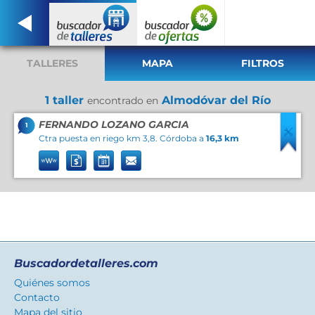
TALLERES
MAPA
FILTROS
1 taller
Almodóvar del Río
encontrado en
FERNANDO LOZANO GARCIA
1
Ctra puesta en riego km 3,8. Córdoba a
16,3 km
Buscadordetalleres.com
Quiénes somos
Contacto
Mapa del sitio