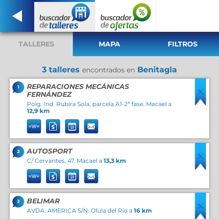
TALLERES
MAPA
FILTROS
3 talleres
Benitagla
encontrados en
REPARACIONES MECÁNICAS
1
FERNÁNDEZ
Polg. Ind. Rubira Sola, parcela A1-2ª fase. Macael a
12,9 km
AUTOSPORT
2
C/ Cervantes, 47. Macael a
13,3 km
BELIMAR
3
AVDA. AMERICA S/N. Olula del Río a
16 km