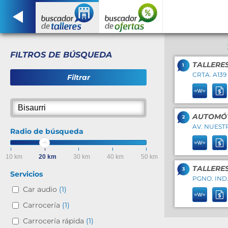
FILTROS DE BÚSQUEDA
TALLERE
1
CRTA. A139
Filtrar
AUTOMÓV
2
AV. NUESTR
Radio de búsqueda
10 km
20 km
30 km
40 km
50 km
TALLERE
3
Servicios
PGNO. IND.
Car audio
(1)
Carrocería
(1)
Carrocería rápida
(1)