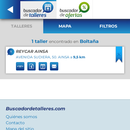
TALLERES
MAPA
FILTROS
1 taller
Boltaña
encontrado en
REYCAR AINSA
1
AVENIDA SUDIERA, 50. AINSA a
9,5 km
Buscadordetalleres.com
Quiénes somos
Contacto
Mapa del sitio