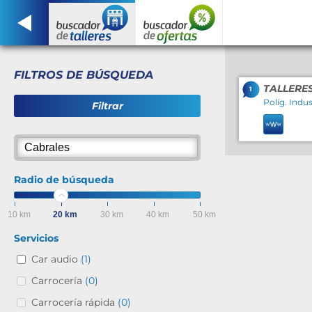
FILTROS DE BÚSQUEDA
TALLERE
1
Políg. Indu
Filtrar
Radio de búsqueda
10 km
20 km
30 km
40 km
50 km
Servicios
Car audio
(1)
Carrocería
(0)
Carrocería rápida
(0)