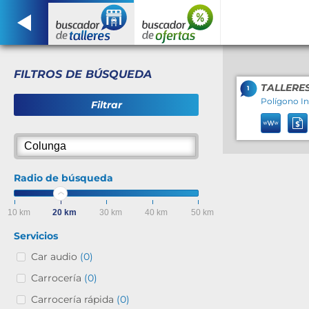
FILTROS DE BÚSQUEDA
TALLERES
1
Polígono In
Filtrar
Radio de búsqueda
10 km
20 km
30 km
40 km
50 km
Servicios
Car audio
(0)
Carrocería
(0)
Carrocería rápida
(0)