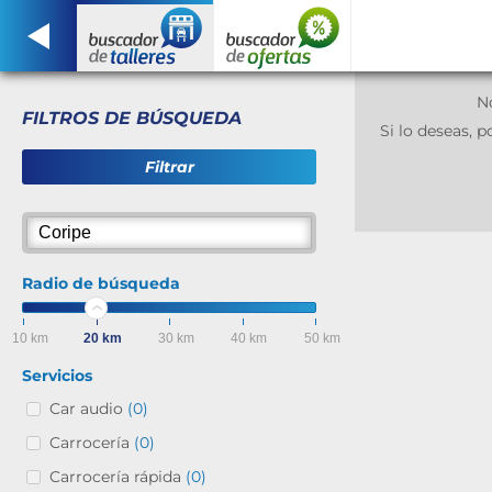
N
FILTROS DE BÚSQUEDA
Si lo deseas,
Filtrar
Radio de búsqueda
10 km
20 km
30 km
40 km
50 km
Servicios
Car audio
(0)
Carrocería
(0)
Carrocería rápida
(0)