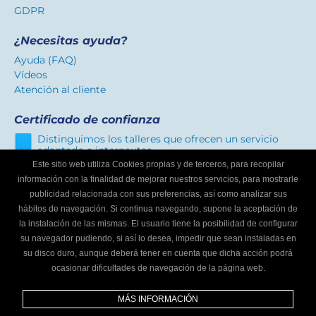
GDPR
¿Necesitas ayuda?
Ayuda (FAQ)
Vídeos
Atención al cliente
Certificado de confianza
Distinguimos los talleres que ofrecen un servicio
adaptado a internautas.
Este sitio web utiliza Cookies propias y de terceros, para recopilar
información con la finalidad de mejorar nuestros servicios, para mostrarle
publicidad relacionada con sus preferencias, así como analizar sus
¿Eres un taller mecánico?
hábitos de navegación. Si continua navegando, supone la aceptación de
Escríbenos y te informaremos cómo formar parte de
la instalación de las mismas. El usuario tiene la posibilidad de configurar
Buscador de talleres.
su navegador pudiendo, si así lo desea, impedir que sean instaladas en
Infórmate
su disco duro, aunque deberá tener en cuenta que dicha acción podrá
ocasionar dificultades de navegación de la página web.
Síguenos
MÁS INFORMACIÓN