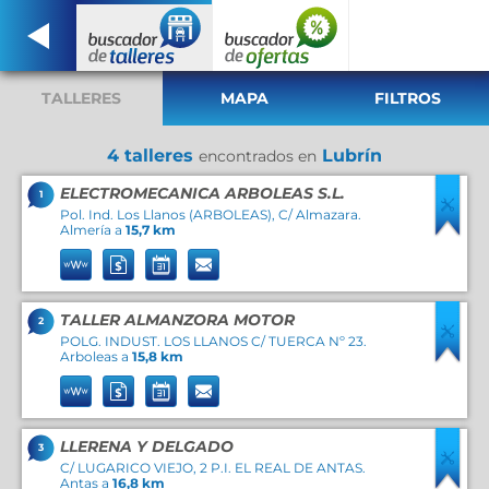
TALLERES
MAPA
FILTROS
4 talleres
Lubrín
encontrados en
ELECTROMECANICA ARBOLEAS S.L.
1
Pol. Ind. Los Llanos (ARBOLEAS), C/ Almazara.
Almería a
15,7 km
TALLER ALMANZORA MOTOR
2
POLG. INDUST. LOS LLANOS C/ TUERCA Nº 23.
Arboleas a
15,8 km
LLERENA Y DELGADO
3
C/ LUGARICO VIEJO, 2 P.I. EL REAL DE ANTAS.
Antas a
16,8 km