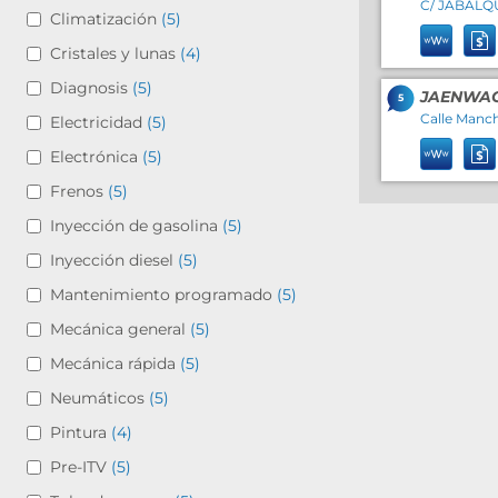
C/ JABALQU
Climatización
(5)
Cristales y lunas
(4)
Diagnosis
(5)
JAENWAGE
5
5
5
Calle Mancha
Electricidad
(5)
4
4
Electrónica
(5)
Frenos
(5)
Inyección de gasolina
(5)
Inyección diesel
(5)
Mantenimiento programado
(5)
Mecánica general
(5)
Mecánica rápida
(5)
3
3
Neumáticos
(5)
Pintura
(4)
Pre-ITV
(5)