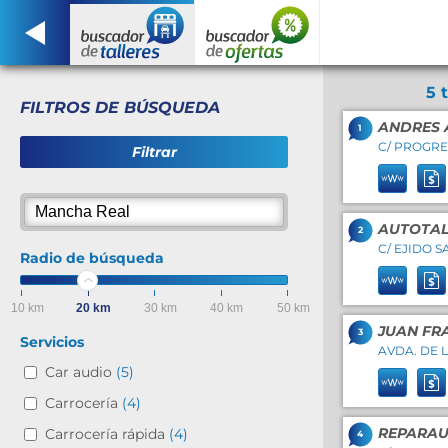
5 
FILTROS DE BÚSQUEDA
ANDRES 
1
C/ PROGRE
Filtrar
AUTOTAL
2
C/ EJIDO S
Radio de búsqueda
10 km
20 km
30 km
40 km
50 km
JUAN FR
3
Servicios
AVDA. DE L
Car audio
(5)
Carrocería
(4)
REPARAUT
Carrocería rápida
(4)
4