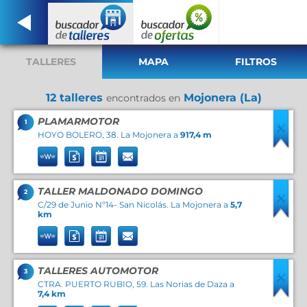
TALLERES
MAPA
FILTROS
12 talleres
Mojonera (La)
encontrados en
PLAMARMOTOR
1
HOYO BOLERO, 38. La Mojonera a
917,4 m
TALLER MALDONADO DOMINGO
2
C/29 de Junio Nº14- San Nicolás. La Mojonera a
5,7
km
TALLERES AUTOMOTOR
3
CTRA. PUERTO RUBIO, 59. Las Norias de Daza a
7,4 km