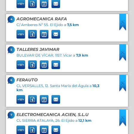
AGROMECANICA RAFA
4
C/ Amberes Nº 55. El Ejido a
7,5 km
TALLERES JAVIMAR
5
BULEVAR DE VÍCAR, 1157. Vícar a
7,9 km
FERAUTO
6
CL VERSALLES, 12. Santa María del Águla a
10,3
km
ELECTROMECANICA ACIEN, S.L.U
7
CL SIERRA ATALAYA, 26. El Ejido a
12,1 km