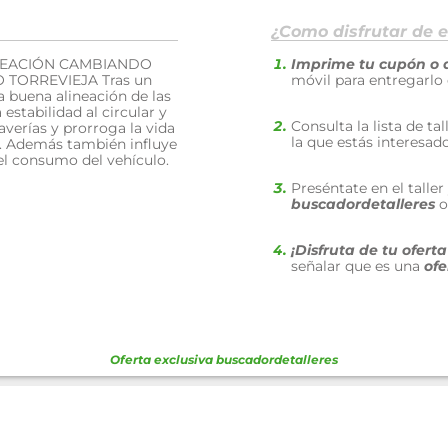
¿Como disfrutar de e
INEACIÓN CAMBIANDO
Imprime tu cupón o 
TORREVIEJA Tras un
móvil para entregarlo
 buena alineación de las
stabilidad al circular y
Consulta la lista de ta
 averías y prorroga la vida
la que estás interesad
os. Además también influye
el consumo del vehículo.
Preséntate en el talle
buscadordetalleres
o
¡Disfruta de tu ofert
señalar que es una
ofe
Oferta exclusiva
buscadordetalleres