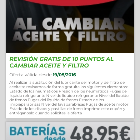
REVISIÓN GRATIS DE 10 PUNTOS AL
CAMBIAR ACEITE Y FILTRO
Oferta válida desde
19/05/2016
Al realizar la sustitución del lubricante del motor y del filtro de
aceite te revisamos de forma gratuita los siguientes elementos:
Estado de los neumáticos Presión de los neumáticos Fugas de
líquido refrigerante Nivel de líquido refrigerante Nivel del líquido
de frenos Fugas del líquido de frenos Estado de los
limpiaparabrisas Nivel del lavaparabrisas Fugas de aceite motor
Estado de los discos y pastillas de freno Imprime este cupón y
entréganoslo cuando solicites la oferta