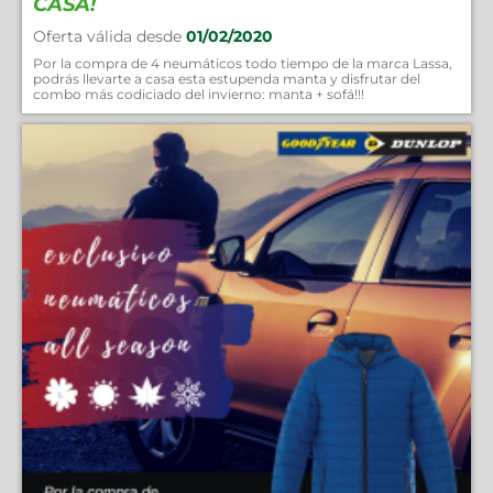
CASA!
Oferta válida desde
01/02/2020
Por la compra de 4 neumáticos todo tiempo de la marca Lassa,
podrás llevarte a casa esta estupenda manta y disfrutar del
combo más codiciado del invierno: manta + sofá!!!