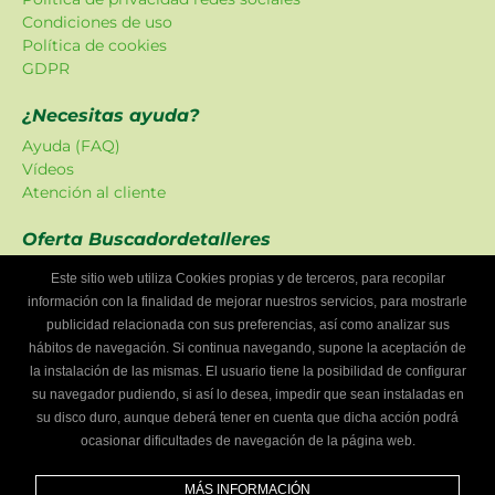
Condiciones de uso
Política de cookies
GDPR
¿Necesitas ayuda?
Ayuda (FAQ)
Vídeos
Atención al cliente
Oferta Buscadordetalleres
Las promociones han sido creadas en exclusiva para
Este sitio web utiliza Cookies propias y de terceros, para recopilar
nuestra plataforma.
información con la finalidad de mejorar nuestros servicios, para mostrarle
publicidad relacionada con sus preferencias, así como analizar sus
¿Eres un taller mecánico?
hábitos de navegación. Si continua navegando, supone la aceptación de
Escríbenos y te informaremos cómo formar parte de
la instalación de las mismas. El usuario tiene la posibilidad de configurar
Buscador de talleres.
su navegador pudiendo, si así lo desea, impedir que sean instaladas en
Infórmate
su disco duro, aunque deberá tener en cuenta que dicha acción podrá
ocasionar dificultades de navegación de la página web.
Síguenos
MÁS INFORMACIÓN