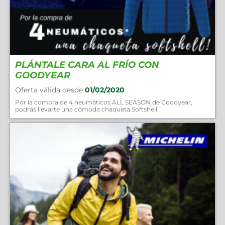
PLÁNTALE CARA AL FRÍO CON
GOODYEAR
Oferta válida desde
01/02/2020
Por la compra de 4 neumáticos ALL SEASON de Goodyear,
podrás llevarte una cómoda chaqueta Softshell.