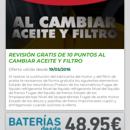
REVISIÓN GRATIS DE 10 PUNTOS AL
CAMBIAR ACEITE Y FILTRO
Oferta válida desde
19/05/2016
Al realizar la sustitución del lubricante del motor y del filtro de
aceite te revisamos de forma gratuita los siguientes elementos:
Estado de los neumáticos Presión de los neumáticos Fugas de
líquido refrigerante Nivel de líquido refrigerante Nivel del líquido
de frenos Fugas del líquido de frenos Estado de los
limpiaparabrisas Nivel del lavaparabrisas Fugas de aceite motor
Estado de los discos y pastillas de freno Imprime este cupón y
entréganoslo cuando solicites la oferta