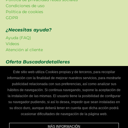
Condiciones de uso
Política de cookies
GDPR
¿Necesitas ayuda?
Ayuda (FAQ)
Vídeos
Atención al cliente
Oferta Buscadordetalleres
Las promociones han sido creadas en exclusiva para
Este sitio web utiliza Cookies propias y de terceros, para recopilar
nuestra plataforma.
información con la finalidad de mejorar nuestros servicios, para mostrarle
publicidad relacionada con sus preferencias, así como analizar sus
¿Eres un taller mecánico?
hábitos de navegación. Si continua navegando, supone la aceptación de
Escríbenos y te informaremos cómo formar parte de
la instalación de las mismas. El usuario tiene la posibilidad de configurar
Buscador de talleres.
su navegador pudiendo, si así lo desea, impedir que sean instaladas en
Infórmate
su disco duro, aunque deberá tener en cuenta que dicha acción podrá
ocasionar dificultades de navegación de la página web.
Síguenos
MÁS INFORMACIÓN