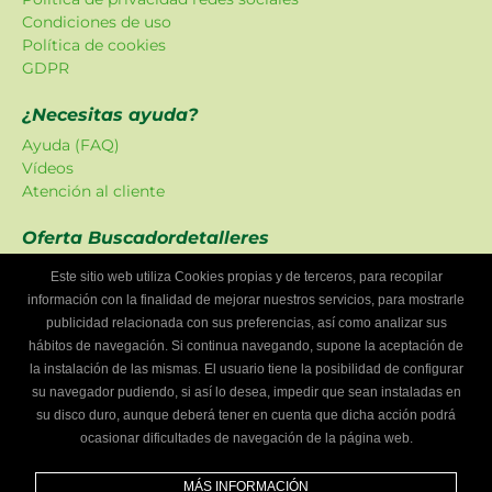
Condiciones de uso
Política de cookies
GDPR
¿Necesitas ayuda?
Ayuda (FAQ)
Vídeos
Atención al cliente
Oferta Buscadordetalleres
Las promociones han sido creadas en exclusiva para
Este sitio web utiliza Cookies propias y de terceros, para recopilar
nuestra plataforma.
información con la finalidad de mejorar nuestros servicios, para mostrarle
publicidad relacionada con sus preferencias, así como analizar sus
¿Eres un taller mecánico?
hábitos de navegación. Si continua navegando, supone la aceptación de
Escríbenos y te informaremos cómo formar parte de
la instalación de las mismas. El usuario tiene la posibilidad de configurar
Buscador de talleres.
su navegador pudiendo, si así lo desea, impedir que sean instaladas en
Infórmate
su disco duro, aunque deberá tener en cuenta que dicha acción podrá
ocasionar dificultades de navegación de la página web.
Síguenos
MÁS INFORMACIÓN