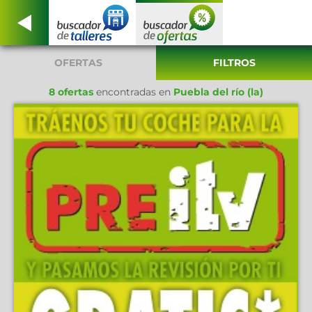
OFERTAS
FILTROS
8 ofertas
encontradas en
Puebla del río (la)