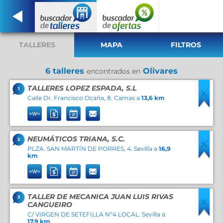
TALLERES
MAPA
FILTROS
6 talleres
Olivares
encontrados en
TALLERES LOPEZ ESPADA, S.L
1
Calle Dr. Francisco Ocaña, 8. Camas a
13,6 km
NEUMÁTICOS TRIANA, S.C.
2
PLZA. SAN MARTÍN DE PORRES, 4. Sevilla a
16,9
km
TALLER DE MECANICA JUAN LUIS RIVAS
3
CANGUEIRO
C/ VIRGEN DE SETEFILLA Nº4 LOCAL. Sevilla a
17,9 km