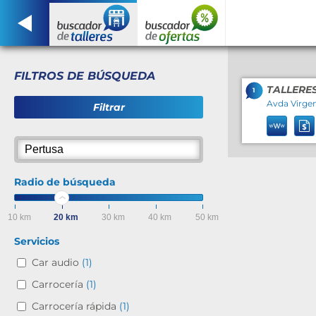
FILTROS DE BÚSQUEDA
TALLERE
1
Avda Virgen 
Filtrar
Radio de búsqueda
10 km
20 km
30 km
40 km
50 km
Servicios
Car audio
(1)
Carrocería
(1)
Carrocería rápida
(1)