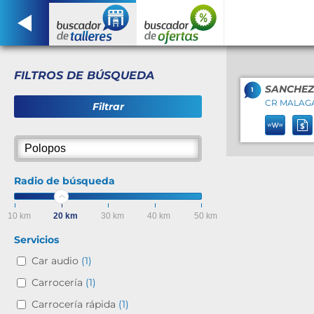
FILTROS DE BÚSQUEDA
SANCHEZ
1
CR MALAGA-
Filtrar
Radio de búsqueda
10 km
20 km
30 km
40 km
50 km
Servicios
Car audio
(1)
Carrocería
(1)
Carrocería rápida
(1)