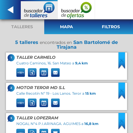
TALLERES
MAPA
FILTROS
5 talleres
San Bartolomé de
encontrados en
Tirajana
TALLER CARMELO
1
Cuatro Caminos, 16. San Mateo a
9,4 km
MOTOR TEROR MD S.L
2
Calle Recotín Nº 19 - Los Lanos. Teror a
15 km
TALLER LOPEZRAM
3
NOGAL Nº4 P.I.ARINAGA. AGUIMES a
16,8 km