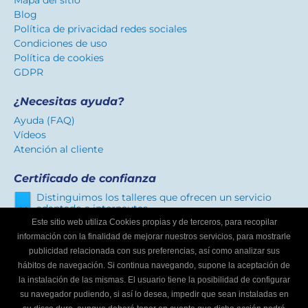
Mapa del sitio
Blog
Política de privacidad redes sociales
Condiciones de uso
Política de cookies
GDPR
¿Necesitas ayuda?
Ayuda (FAQ)
Vídeos
Atención al cliente
Certificado de confianza
Distinguimos los talleres que ofrecen un servicio
adaptado a internautas.
Este sitio web utiliza Cookies propias y de terceros, para recopilar
información con la finalidad de mejorar nuestros servicios, para mostrarle
publicidad relacionada con sus preferencias, así como analizar sus
¿Eres un taller mecánico?
hábitos de navegación. Si continua navegando, supone la aceptación de
Escríbenos y te informaremos cómo formar parte de
la instalación de las mismas. El usuario tiene la posibilidad de configurar
Buscador de talleres.
su navegador pudiendo, si así lo desea, impedir que sean instaladas en
Infórmate