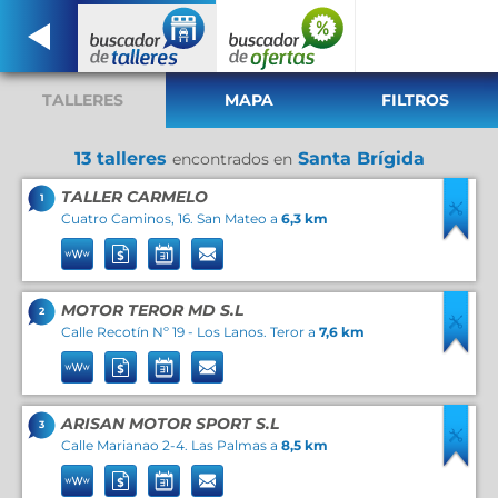
TALLERES
MAPA
FILTROS
13 talleres
Santa Brígida
encontrados en
TALLER CARMELO
1
Cuatro Caminos, 16. San Mateo a
6,3 km
MOTOR TEROR MD S.L
2
Calle Recotín Nº 19 - Los Lanos. Teror a
7,6 km
ARISAN MOTOR SPORT S.L
3
Calle Marianao 2-4. Las Palmas a
8,5 km