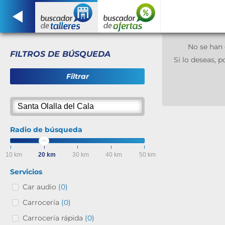
No se han 
FILTROS DE BÚSQUEDA
Si lo deseas,
Filtrar
Radio de búsqueda
10 km
20 km
30 km
40 km
50 km
Servicios
Car audio
(0)
Carrocería
(0)
Carrocería rápida
(0)