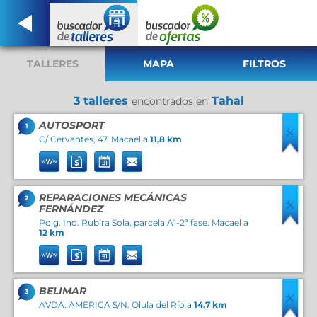
TALLERES
MAPA
FILTROS
3 talleres
Tahal
encontrados en
AUTOSPORT
1
C/ Cervantes, 47. Macael a
11,8 km
REPARACIONES MECÁNICAS
2
FERNÁNDEZ
Polg. Ind. Rubira Sola, parcela A1-2ª fase. Macael a
12 km
BELIMAR
3
AVDA. AMERICA S/N. Olula del Río a
14,7 km