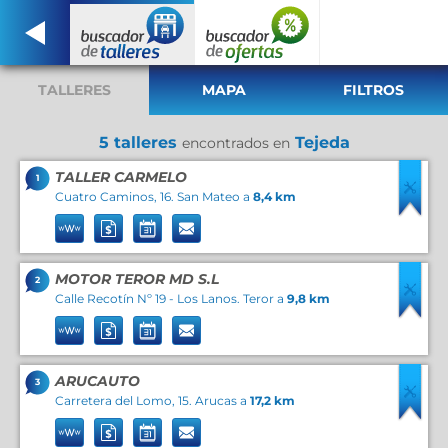
TALLERES
MAPA
FILTROS
5 talleres
Tejeda
encontrados en
TALLER CARMELO
1
Cuatro Caminos, 16. San Mateo a
8,4 km
MOTOR TEROR MD S.L
2
Calle Recotín Nº 19 - Los Lanos. Teror a
9,8 km
ARUCAUTO
3
Carretera del Lomo, 15. Arucas a
17,2 km