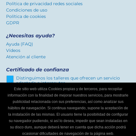
Política de privacidad redes sociales
Condiciones de uso
Política de cookies
GDPR
¿Necesitas ayuda?
Ayuda (FAQ)
Vídeos
Atención al cliente
Certificado de confianza
Distinguimos los talleres que ofrecen un servicio
adaptado a internautas.
Este sitio web utiliza Cookies propias y de terceros, para recopilar
información con la finalidad de mejorar nuestros servicios, para mostrarle
publicidad relacionada con sus preferencias, así como analizar sus
¿Eres un taller mecánico?
hábitos de navegación. Si continua navegando, supone la aceptación de
Escríbenos y te informaremos cómo formar parte de
la instalación de las mismas. El usuario tiene la posibilidad de configurar
Buscador de talleres.
su navegador pudiendo, si así lo desea, impedir que sean instaladas en
Infórmate
su disco duro, aunque deberá tener en cuenta que dicha acción podrá
ocasionar dificultades de navegación de la página web.