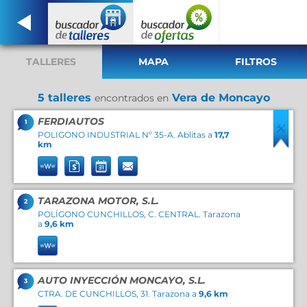
TALLERES
MAPA
FILTROS
5 talleres
Vera de Moncayo
encontrados en
FERDIAUTOS
1
POLIGONO INDUSTRIAL Nº 35-A. Ablitas a
17,7
km
TARAZONA MOTOR, S.L.
2
POLÍGONO CUNCHILLOS, C. CENTRAL. Tarazona
a
9,6 km
AUTO INYECCIÓN MONCAYO, S.L.
3
CTRA. DE CUNCHILLOS, 31. Tarazona a
9,6 km