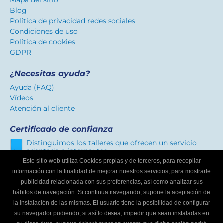
Mapa del sitio
Blog
Política de privacidad redes sociales
Condiciones de uso
Política de cookies
GDPR
¿Necesitas ayuda?
Ayuda (FAQ)
Vídeos
Atención al cliente
Certificado de confianza
Distinguimos los talleres que ofrecen un servicio
adaptado a internautas.
Este sitio web utiliza Cookies propias y de terceros, para recopilar
información con la finalidad de mejorar nuestros servicios, para mostrarle
publicidad relacionada con sus preferencias, así como analizar sus
¿Eres un taller mecánico?
hábitos de navegación. Si continua navegando, supone la aceptación de
Escríbenos y te informaremos cómo formar parte de
la instalación de las mismas. El usuario tiene la posibilidad de configurar
Buscador de talleres.
su navegador pudiendo, si así lo desea, impedir que sean instaladas en
Infórmate