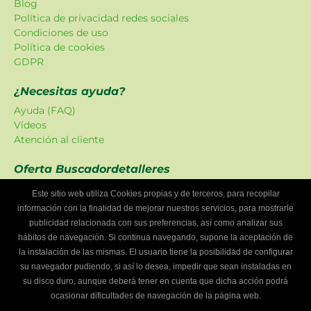
Blog
Política de privacidad redes sociales
Condiciones de uso
Política de cookies
GDPR
¿Necesitas ayuda?
Ayuda (FAQ)
Vídeos
Atención al cliente
Oferta Buscadordetalleres
Las promociones han sido creadas en exclusiva para
Este sitio web utiliza Cookies propias y de terceros, para recopilar
nuestra plataforma.
información con la finalidad de mejorar nuestros servicios, para mostrarle
publicidad relacionada con sus preferencias, así como analizar sus
¿Eres un taller mecánico?
hábitos de navegación. Si continua navegando, supone la aceptación de
Escríbenos y te informaremos cómo formar parte de
la instalación de las mismas. El usuario tiene la posibilidad de configurar
Buscador de talleres.
su navegador pudiendo, si así lo desea, impedir que sean instaladas en
Infórmate
su disco duro, aunque deberá tener en cuenta que dicha acción podrá
ocasionar dificultades de navegación de la página web.