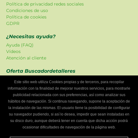
Política de privacidad redes sociales
Condiciones de uso
Política de cookies
GDPR
¿Necesitas ayuda?
Ayuda (FAQ)
Vídeos
Atención al cliente
Oferta Buscadordetalleres
Las promociones han sido creadas en exclusiva para
Este sitio web utiliza Cookies propias y de terceros, para recopilar
nuestra plataforma.
información con la finalidad de mejorar nuestros servicios, para mostrarle
publicidad relacionada con sus preferencias, así como analizar sus
¿Eres un taller mecánico?
hábitos de navegación. Si continua navegando, supone la aceptación de
Escríbenos y te informaremos cómo formar parte de
la instalación de las mismas. El usuario tiene la posibilidad de configurar
Buscador de talleres.
su navegador pudiendo, si así lo desea, impedir que sean instaladas en
Infórmate
su disco duro, aunque deberá tener en cuenta que dicha acción podrá
ocasionar dificultades de navegación de la página web.