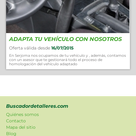
ADAPTA TU VEHÍCULO CON NOSOTROS
Oferta válida desde
16/07/2015
En Serjoma nos ocupamos de tu vehículo y , además, contamos
con un asesor que te gestionará todo el proceso de
homologación del vehículo adaptado
Buscadordetalleres.com
Quiénes somos
Contacto
Mapa del sitio
Blog