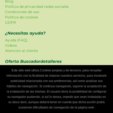
Blog
Política de privacidad redes sociales
Condiciones de uso
Política de cookies
GDPR
¿Necesitas ayuda?
Ayuda (FAQ)
Vídeos
Atención al cliente
Oferta Buscadordetalleres
Las promociones han sido creadas en exclusiva para
Este sitio web utiliza Cookies propias y de terceros, para recopilar
nuestra plataforma.
información con la finalidad de mejorar nuestros servicios, para mostrarle
publicidad relacionada con sus preferencias, así como analizar sus
¿Eres un taller mecánico?
hábitos de navegación. Si continua navegando, supone la aceptación de
Escríbenos y te informaremos cómo formar parte de
la instalación de las mismas. El usuario tiene la posibilidad de configurar
Buscador de talleres.
su navegador pudiendo, si así lo desea, impedir que sean instaladas en
Infórmate
su disco duro, aunque deberá tener en cuenta que dicha acción podrá
ocasionar dificultades de navegación de la página web.