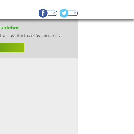
0
0
ualchos
rar las ofertas más cercanas.