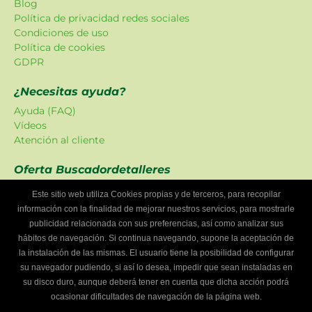
Blog
Política de privacidad redes sociales
Condiciones de uso
Política de cookies
GDPR
¿Necesitas ayuda?
Ayuda (FAQ)
Vídeos
Atención al cliente
Oferta Buscadordetalleres
Las promociones han sido creadas en exclusiva para
Este sitio web utiliza Cookies propias y de terceros, para recopilar
nuestra plataforma.
información con la finalidad de mejorar nuestros servicios, para mostrarle
publicidad relacionada con sus preferencias, así como analizar sus
¿Eres un taller mecánico?
hábitos de navegación. Si continua navegando, supone la aceptación de
Escríbenos y te informaremos cómo formar parte de
la instalación de las mismas. El usuario tiene la posibilidad de configurar
Buscador de talleres.
su navegador pudiendo, si así lo desea, impedir que sean instaladas en
Infórmate
su disco duro, aunque deberá tener en cuenta que dicha acción podrá
ocasionar dificultades de navegación de la página web.