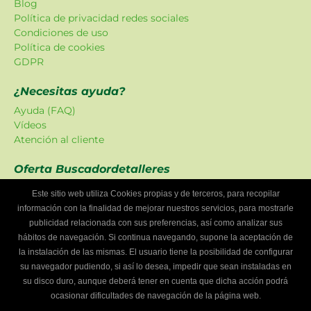
Blog
Política de privacidad redes sociales
Condiciones de uso
Política de cookies
GDPR
¿Necesitas ayuda?
Ayuda (FAQ)
Vídeos
Atención al cliente
Oferta Buscadordetalleres
Las promociones han sido creadas en exclusiva para
Este sitio web utiliza Cookies propias y de terceros, para recopilar
nuestra plataforma.
información con la finalidad de mejorar nuestros servicios, para mostrarle
publicidad relacionada con sus preferencias, así como analizar sus
¿Eres un taller mecánico?
hábitos de navegación. Si continua navegando, supone la aceptación de
Escríbenos y te informaremos cómo formar parte de
la instalación de las mismas. El usuario tiene la posibilidad de configurar
Buscador de talleres.
su navegador pudiendo, si así lo desea, impedir que sean instaladas en
Infórmate
su disco duro, aunque deberá tener en cuenta que dicha acción podrá
ocasionar dificultades de navegación de la página web.