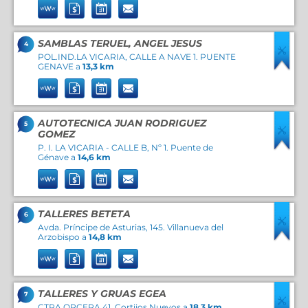
SAMBLAS TERUEL, ANGEL JESUS
4
POL.IND.LA VICARIA, CALLE A NAVE 1. PUENTE
GENAVE a
13,3 km
AUTOTECNICA JUAN RODRIGUEZ
5
GOMEZ
P. I. LA VICARIA - CALLE B, Nº 1. Puente de
Génave a
14,6 km
TALLERES BETETA
6
Avda. Príncipe de Asturias, 145. Villanueva del
Arzobispo a
14,8 km
TALLERES Y GRUAS EGEA
7
CTRA.ORCERA,41. Cortijos Nuevos a
18,3 km