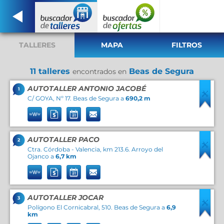
TALLERES
MAPA
FILTROS
11 talleres
Beas de Segura
encontrados en
AUTOTALLER ANTONIO JACOBÉ
1
C/ GOYA, Nº 17. Beas de Segura a
690,2 m
AUTOTALLER PACO
2
Ctra. Córdoba - Valencia, km 213.6. Arroyo del
Ojanco a
6,7 km
AUTOTALLER JOCAR
3
Polígono El Cornicabral, 510. Beas de Segura a
6,9
km