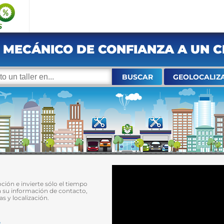
 MECÁNICO DE CONFIANZA A UN C
BUSCAR
GEOLOCALIZ
ción e invierte sólo el tiempo
a su información de contacto,
as y localización.
a