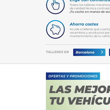
Todos los talleres mecánic
de calidad técnica contrasta
¡Tu coche en manos de aut
Ahorra costes
Acude a talleres que cuenta
recambios y productos para
mantenimiento de tu vehíc
TALLERES EN
Barcelona
OFERTAS Y PROMOCIONES
LAS MEJO
TU VEHÍCU