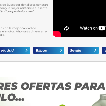
os de Buscador de talleres constan
da y la mejor asistencia al cliente.
énticos profesionales!
n con la mejor calidad de
 el motor. Ahorrarás dinero en el
ulo.
Madrid
Bilbao
Sevilla
RES OFERTAS PARA
LO...