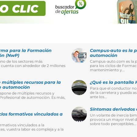
LO CLIC
rma para la Formación
Campus-auto es la p
ón (NwP)
automoción
uno de los sectores más
Campus-auto.com es la p
 cuenta con alrededor de 2 millones
para los ciclos de Formac
mantenimiento y...
múltiples recursos para la
¿Qué es la pantalla
de automoción
Para que el conductor no 
de la carretera y pueda a
pone de múltiples recursos y
ante los...
 Profesional de automoción. Es más,
Síntomas derivados 
los formativos vinculados a
Un volante de inercia bi
provoca un mayor nivel d
sobre todo perceptibles...
rmativos vinculados a la
, vuestra labor es compleja y a la