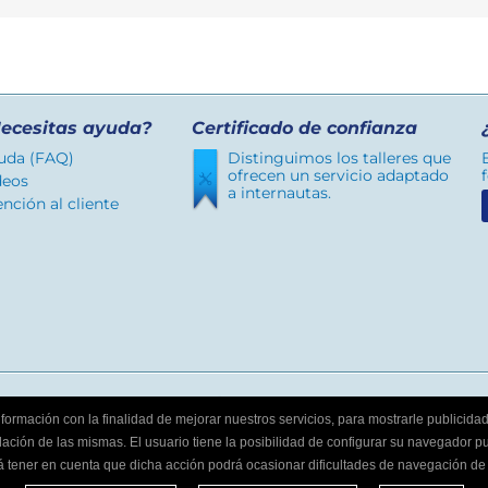
ecesitas ayuda?
Certificado de confianza
uda (FAQ)
Distinguimos los talleres que
ofrecen un servicio adaptado
deos
a internautas.
nción al cliente
Síguenos
 información con la finalidad de mejorar nuestros servicios, para mostrarle publicid
ción de las mismas. El usuario tiene la posibilidad de configurar su navegador pu
tener en cuenta que dicha acción podrá ocasionar dificultades de navegación de