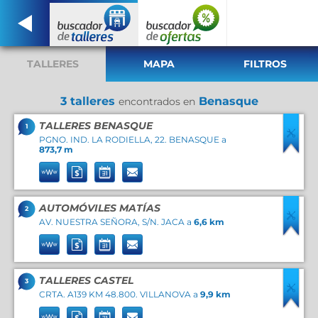
TALLERES
MAPA
FILTROS
3 talleres
Benasque
encontrados en
TALLERES BENASQUE
1
PGNO. IND. LA RODIELLA, 22. BENASQUE a
873,7 m
AUTOMÓVILES MATÍAS
2
AV. NUESTRA SEÑORA, S/N. JACA a
6,6 km
TALLERES CASTEL
3
CRTA. A139 KM 48.800. VILLANOVA a
9,9 km