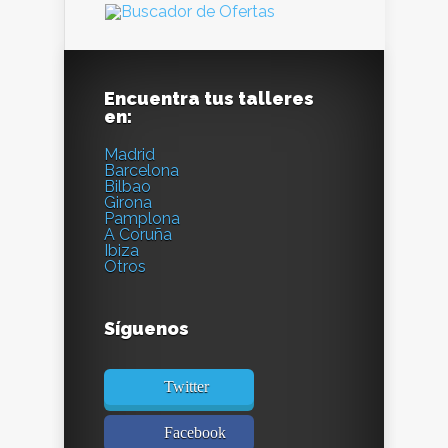
Encuentra tus talleres
en:
Madrid
Barcelona
Bilbao
Girona
Pamplona
A Coruña
Ibiza
Otros
Síguenos
Twitter
Facebook