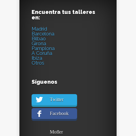
Encuentra tus talleres
en:
Madrid
Barcelona
Bilbao
Girona
Pamplona
A Coruña
Ibiza
Otros
Síguenos
Twitter
Facebook
Mofler