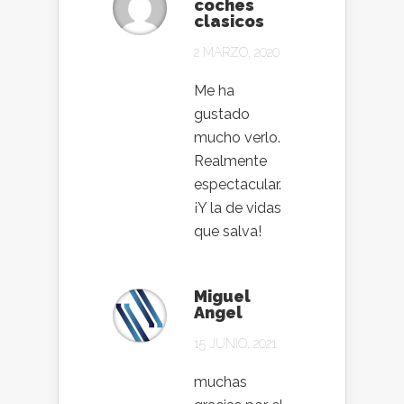
coches
clasicos
2 MARZO, 2020
Me ha
gustado
mucho verlo.
Realmente
espectacular.
¡Y la de vidas
que salva!
Miguel
Angel
15 JUNIO, 2021
muchas