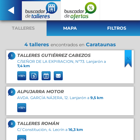
TALLERES
MAPA
FILTROS
4 talleres
Carataunas
encontrados en
TALLERES GUTIÉRREZ CABEZOS
1
C/SEÑOR DE LA EXPIRACION, Nº73. Lanjarón a
7,4 km
ALPUJARRA MOTOR
2
AVDA. GARCÍA NÁJERA, 12. Lanjarón a
9,5 km
TALLERES ROMÁN
3
C/ Constitución, 4. Lecrín a
16,3 km