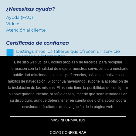
¿Necesitas ayuda?
Ayuda (FAQ)
Vídeos
Atención al cliente
Certificado de confianza
Distinguimos los talleres que ofrecen un servicio
adaptado a internautas.
Este sitio web utiliza Cookies propias y de terceros, para recopilar
información con la finalidad de mejorar nuestros servicios, para mostrarle
publicidad relacionada con sus preferencias, así como analizar sus
¿Eres un taller mecánico?
hábitos de navegación. Si continua navegando, supone la aceptación de
Escríbenos y te informaremos cómo formar parte de
la instalación de las mismas. El usuario tiene la posibilidad de configurar
Buscador de talleres.
su navegador pudiendo, si así lo desea, impedir que sean instaladas en
Infórmate
su disco duro, aunque deberá tener en cuenta que dicha acción podrá
ocasionar dificultades de navegación de la página web.
Síguenos
MÁS INFORMACIÓN
CÓMO CONFIGURAR