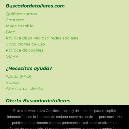
Buscadordetalleres.com
Quiénes somos
Contacto
Mapa del sitio
Blog
Política de privacidad redes sociales
Condiciones de uso
Política de cookies
GDPR
¿Necesitas ayuda?
Ayuda (FAQ)
Vídeos
Atención al cliente
Oferta Buscadordetalleres
Las promociones han sido creadas en exclusiva para
Este sitio web utiliza Cookies propias y de terceros, para recopilar
nuestra plataforma.
información con la finalidad de mejorar nuestros servicios, para mostrarle
publicidad relacionada con sus preferencias, así como analizar sus
¿Eres un taller mecánico?