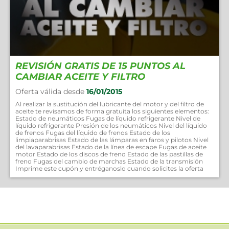
REVISIÓN GRATIS DE 15 PUNTOS AL
CAMBIAR ACEITE Y FILTRO
Oferta válida desde
16/01/2015
Al realizar la sustitución del lubricante del motor y del filtro de
aceite te revisamos de forma gratuita los siguientes elementos:
Estado de neumáticos Fugas de líquido refrigerante Nivel de
líquido refrigerante Presión de los neumáticos Nivel del líquido
de frenos Fugas del líquido de frenos Estado de los
limpiaparabrisas Estado de las lámparas en faros y pilotos Nivel
del lavaparabrisas Estado de la línea de escape Fugas de aceite
motor Estado de los discos de freno Estado de las pastillas de
freno Fugas del cambio de marchas Estado de la transmisión
Imprime este cupón y entréganoslo cuando solicites la oferta