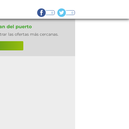
0
0
an del puerto
rar las ofertas más cercanas.