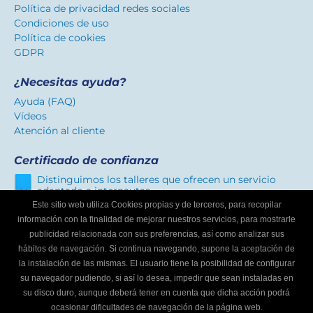
Política de privacidad redes sociales
Condiciones de uso
Política de cookies
GDPR
¿Necesitas ayuda?
Ayuda (FAQ)
Vídeos
Atención al cliente
Certificado de confianza
Distinguimos los talleres que ofrecen un servicio
adaptado a internautas.
Este sitio web utiliza Cookies propias y de terceros, para recopilar
información con la finalidad de mejorar nuestros servicios, para mostrarle
publicidad relacionada con sus preferencias, así como analizar sus
¿Eres un taller mecánico?
hábitos de navegación. Si continua navegando, supone la aceptación de
Escríbenos y te informaremos cómo formar parte de
la instalación de las mismas. El usuario tiene la posibilidad de configurar
Buscador de talleres.
su navegador pudiendo, si así lo desea, impedir que sean instaladas en
Infórmate
su disco duro, aunque deberá tener en cuenta que dicha acción podrá
ocasionar dificultades de navegación de la página web.