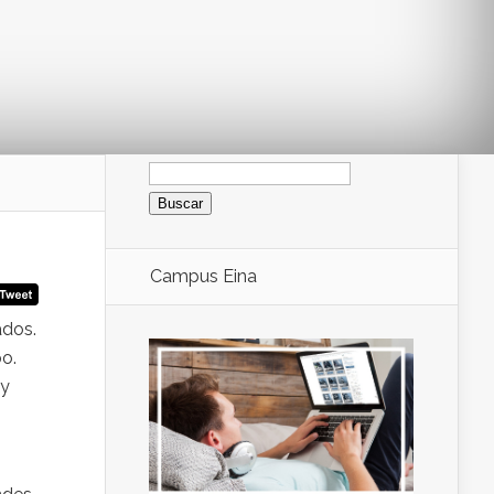
Buscar:
Campus Eina
ados.
po.
 y