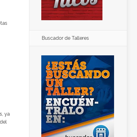
etas
.
Buscador de Talleres
s, ya
 del