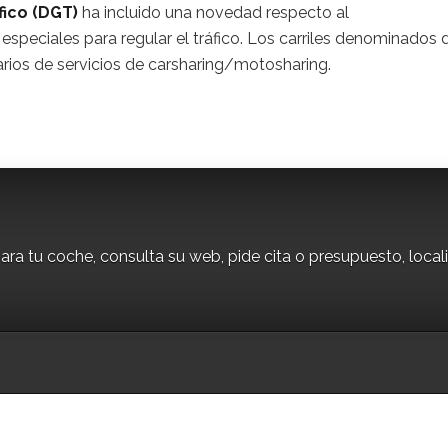
fico (DGT)
ha incluido una novedad respecto al
peciales para regular el tráfico. Los carriles denominados 
arios de servicios de carsharing/motosharing.
ara tu coche, consulta su web, pide cita o presupuesto, local