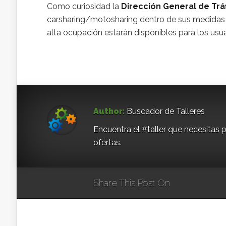
Como curiosidad la
Dirección General de Trá
carsharing/motosharing dentro de sus medidas es
alta ocupación estarán disponibles para los usu
Author:
Buscador de Talleres
Encuentra el #taller que necesitas p
ofertas.
Share This Post On