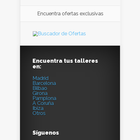
Encuentra ofertas exclusivas
Encuentra tus talleres
en:
Madrid
Barcelona
Bilbao
Girona
Pamplona
A Coruña
Ibiza
Otros
Síguenos