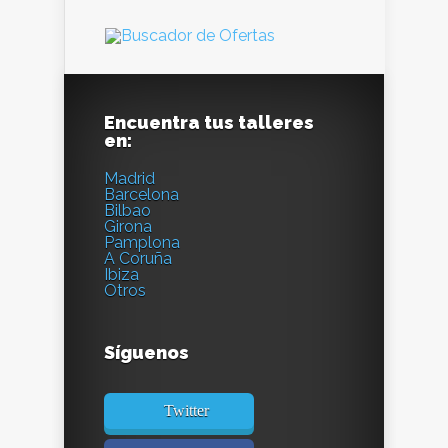
Encuentra tus talleres
en:
Madrid
Barcelona
Bilbao
Girona
Pamplona
A Coruña
Ibiza
Otros
Síguenos
Twitter