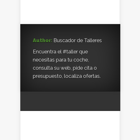
Author:
Buscador de Talleres
Encuentra el #taller que
necesitas para tu coche,
consulta su web, pide cita o
presupuesto, localiza ofertas.